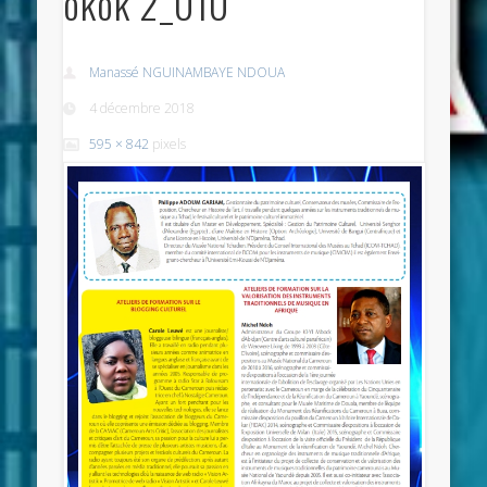
okok 2_010
Manassé NGUINAMBAYE NDOUA
4 décembre 2018
595 × 842
pixels