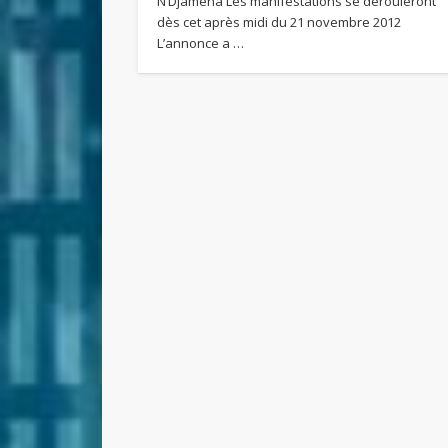
N’Djaména Les manifestations se dérouleront
dès cet après midi du 21 novembre 2012
L’annonce a …