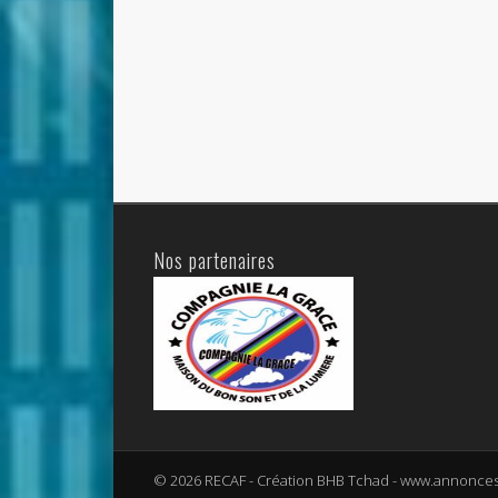
Nos partenaires
© 2026 RECAF - Création BHB Tchad - www.annonce