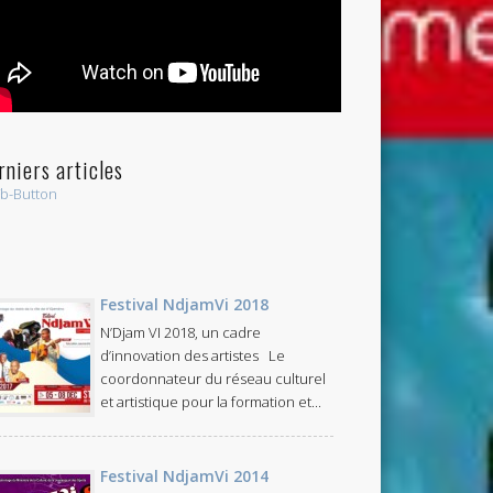
rniers articles
Festival NdjamVi 2018
N’Djam VI 2018, un cadre
d’innovation des artistes Le
coordonnateur du réseau culturel
et artistique pour la formation et...
Festival NdjamVi 2014