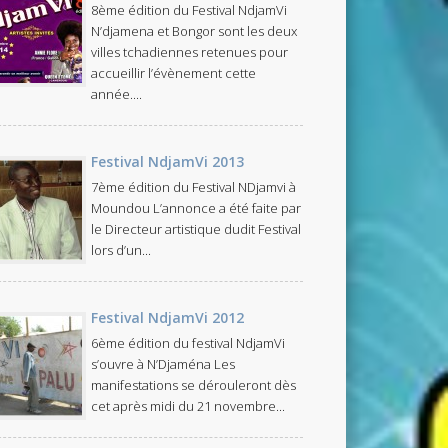
8ème édition du Festival NdjamVi
N’djamena et Bongor sont les deux
villes tchadiennes retenues pour
accueillir l’évènement cette
année....
Festival NdjamVi 2013
7ème édition du Festival NDjamvi à
Moundou L’annonce a été faite par
le Directeur artistique dudit Festival
lors d’un...
Festival NdjamVi 2012
6ème édition du festival NdjamVi
s’ouvre à N’Djaména Les
manifestations se dérouleront dès
cet après midi du 21 novembre...