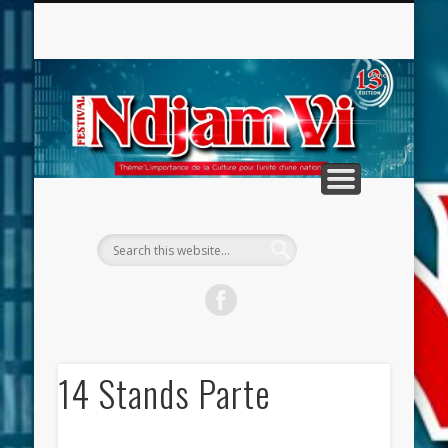
CONTACTEZ-NOUS
LA FRANCOPHONIE
NDJAM HIP HOP
LA PRESSE
NDJAMVI
L’ÉQUIPE
ACCUEIL
RECAF
RE
14 Stands Parte