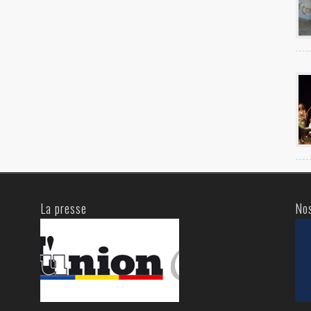
La presse
No