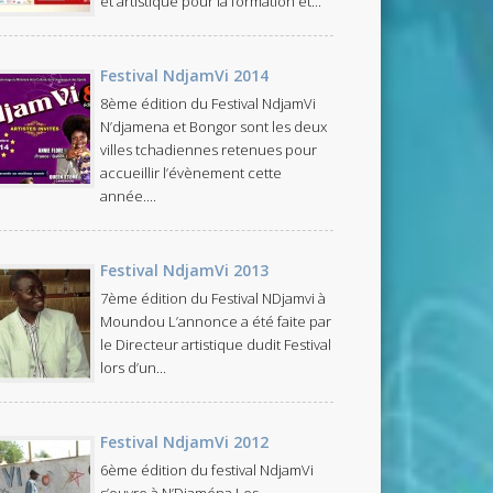
et artistique pour la formation et...
Festival NdjamVi 2014
8ème édition du Festival NdjamVi
N’djamena et Bongor sont les deux
villes tchadiennes retenues pour
accueillir l’évènement cette
année....
Festival NdjamVi 2013
7ème édition du Festival NDjamvi à
Moundou L’annonce a été faite par
le Directeur artistique dudit Festival
lors d’un...
Festival NdjamVi 2012
6ème édition du festival NdjamVi
s’ouvre à N’Djaména Les