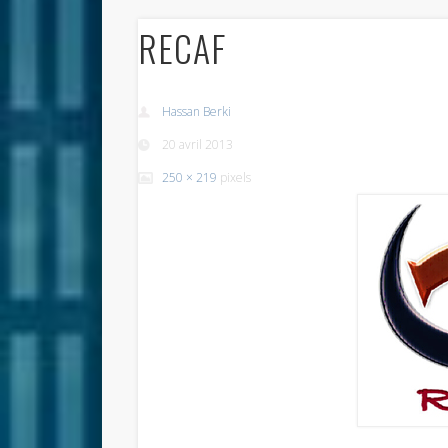
RECAF
Hassan Berki
20 avril 2013
250 × 219
pixels