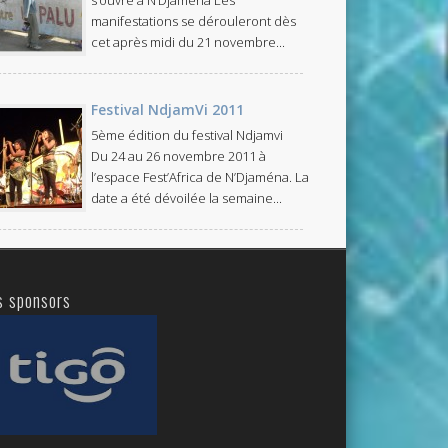
manifestations se dérouleront dès
cet après midi du 21 novembre...
Festival NdjamVi 2011
5ème édition du festival Ndjamvi
Du 24 au 26 novembre 2011 à
l’espace Fest’Africa de N’Djaména. La
date a été dévoilée la semaine...
s sponsors