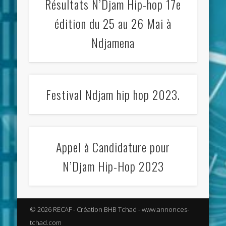
Résultats N’Djam Hip-hop 17e
édition du 25 au 26 Mai à
Ndjamena
Festival Ndjam hip hop 2023.
Appel à Candidature pour
Festival Ndjam Vi 2013 - Les lauréats
Festival Ndjam Vi 2013
Festival Ndjam Vi 2013
Festival Ndjam Vi 2013
Festival Ndjam Vi 2013
Festival Ndjam Vi 2013
Festival Ndjam Vi 2013
Festival Ndjam Vi 2013
Festival Ndjam Vi 2013
Festival Ndjam Vi 2013
N’Djam Hip-Hop 2023
© 2026 RECAF - Création BHB Tchad - www.annonces-
tchad.com